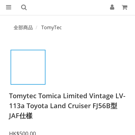
全部商品
TomyTec
Tomytec Tomica Limited Vintage LV-
113a Toyota Land Cruiser FJ56B型
JAF仕樣
HK$500.00