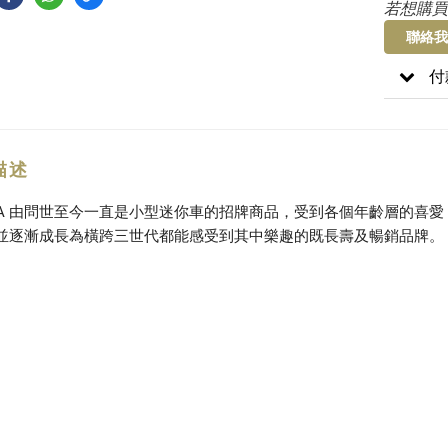
若想購買
聯絡我
付
描述
ICA 由問世至今一直是小型迷你車的招牌商品，受到各個年齡層的喜
並逐漸成長為橫跨三世代都能感受到其中樂趣的既長壽及暢銷品牌。