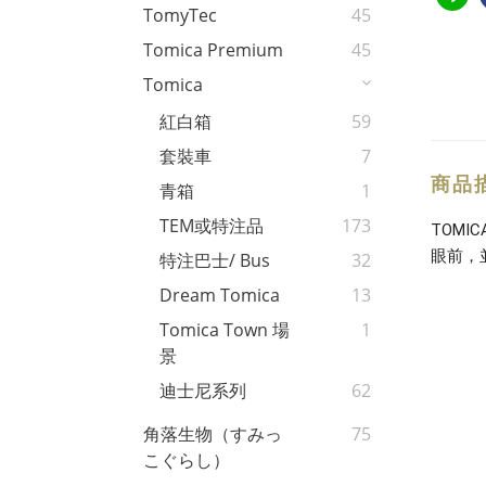
TomyTec
45
Tomica Premium
45
Tomica
紅白箱
59
套裝車
7
商品
青箱
1
TEM或特注品
173
TOM
眼前，
特注巴士/ Bus
32
Dream Tomica
13
Tomica Town 場
1
景
迪士尼系列
62
角落生物（すみっ
75
こぐらし）