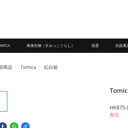
OMICA
角落生物（すみっこぐらし）
扭蛋
抗疫產
部商品
Tomica
紅白箱
Tomi
HK$75.
售完