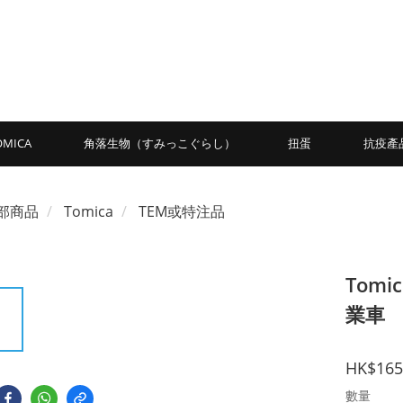
OMICA
角落生物（すみっこぐらし）
扭蛋
抗疫產
部商品
Tomica
TEM或特注品
Tomi
業車
HK$165
數量