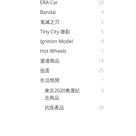
ERA Car
20
Bandai
4
鬼滅之刃
2
Tiny City 微影
5
Ignition Model
8
Hot Wheels
1
週邊商品
14
扭蛋
25
生活悠閒
東京2020奧運紀
8
念商品
抗疫產品
38