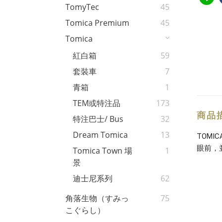
TomyTec
45
Tomica Premium
45
Tomica
紅白箱
59
套裝車
7
青箱
1
TEM或特注品
173
商品
特注巴士/ Bus
32
Dream Tomica
13
TOM
眼前，
Tomica Town 場
1
景
迪士尼系列
62
角落生物（すみっ
75
こぐらし）