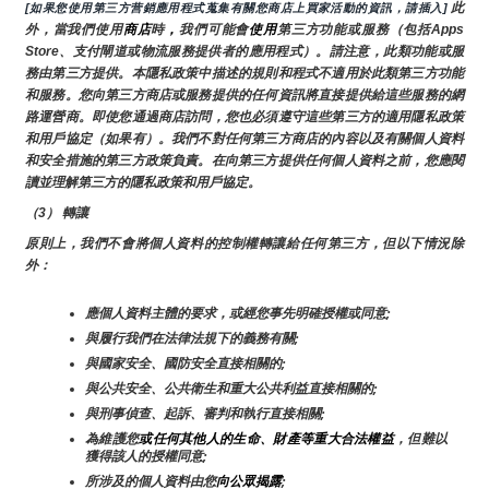
 此
[如果您使用第三方营銷應用程式蒐集有關您商店上買家活動的資訊，請插入]
外，當我們使用
商店
時
，
我們可能會
使用
第三方功能或服務（包括Apps 
Store、支付閘道或物流服務提供者的應用程式）。請注意，此類功能或服
務由第三方提供。本隱私政策中描述的規則和程式不適用於此類第三方功能
和服務。您向第三方商店或服務提供的任何資訊將直接提供給這些服務的網
路運營商。即使您通過商店訪問，您也必須遵守這些第三方的適用隱私政策
和用戶協定（如果有）。我們不對任何第三方商店的內容以及有關個人資料
和安全措施的第三方政策負責。在向第三方提供任何個人資料之前，您應閱
讀並理解第三方的隱私政策和用戶協定。
（3） 轉讓
原則上，我們不會將個人資料的控制權轉讓給任何第三方，但以下情況除
外：
應個人資料主體的要求，或經您事先明確授權或同意;
與履行我們在法律法規下的義務有關;
與國家安全、國防安全直接相關的;
與公共安全、公共衛生和重大公共利益直接相關的;
與刑事偵查、起訴、審判和執行直接相關;
為維護您
或任何其他人的生命、財產等重大合法權益
，但難以
獲得該人的授權同意;
所涉及的個人資料由您
向公眾揭露
;