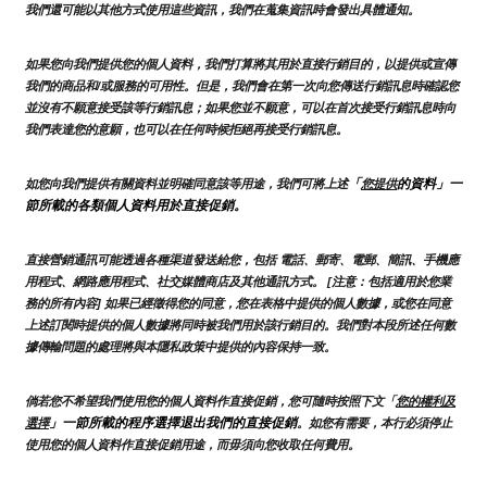
我們還可能以其他方式使用這些資訊，我們在蒐集資訊時會發出具體通知。
如果您向我們提供您的個人資料，我們打算將其用於直接行銷目的，以提供或宣傳
我們的商品和/或服務的可用性。但是，我們會在第一次向您傳送行銷訊息時確認您
並沒有不願意接受該等行銷訊息；如果您並不願意，可以在首次接受行銷訊息時向
我們表達您的意願，也可以在任何時候拒絕再接受行銷訊息。
「
的資料」一
如您向我們提供有關資料並明確同意該等用途，我們可將上述
您提供
節所載的各類個人資料用於直接促銷。
直接營銷通訊可能透過各種渠道發送給您，包括 電話、郵寄、電郵、簡訊、手機應
用程式、網路應用程式、社交媒體商店及其他通訊方式。 [注意：包括適用於您業
務的所有內容] 如果已經徵得您的同意，您在表格中提供的個人數據，或您在同意
上述訂閱時提供的個人數據將同時被我們用於該行銷目的。我們對本段所述任何數
據傳輸問題的處理將與本隱私政策中提供的內容保持一致。
倘若您不希望我們使用您的個人資料作直接促銷，您可隨時按照下文「
您的權利及
」一節所載的程序選擇退出我們的直接促銷
選擇
。如您有需要，本行必須停止
使用您的個人資料作直接促銷用途，而毋須向您收取任何費用。