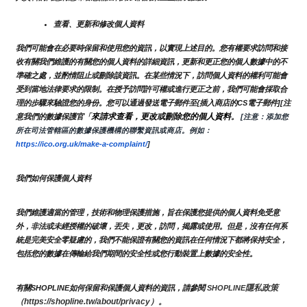
查看、更新和修改個人資料
我們可能會在必要時保留和使用您的資訊，以實現上述目的。您有權要求訪問和接
收有關我們維護的有關您的個人資料的詳細資訊，更新和更正您的個人數據中的不
準確之處，並酌情阻止或刪除該資訊。在某些情況下，訪問個人資料的權利可能會
受到當地法律要求的限制。在授予訪問許可權或進行更正之前，我們可能會採取合
理的步驟來驗證您的身份。您可以通過發送電子郵件至{插入商店的CS電子郵件][注
來請求查看，更改或刪除您的個人資料
意我們的數據保護官「
。
 [注意：添加您
所在司法管轄區的數據保護機構的聯繫資訊或商店。例如：
https://ico.org.uk/make-a-complaint/
]
我們如何保護個人資料
我們維護適當的管理，技術和物理保護措施，旨在保護您提供的個人資料免受意
外，非法或未經授權的破壞，丟失，更改，訪問，揭露或使用。但是，沒有任何系
統是完美安全零疑慮的，我們不能保證有關您的資訊在任何情況下都將保持安全，
包括您的數據在傳輸給我們期間的安全性或您行動裝置上數據的安全性。
隱私政策 
有關SHOPLINE如何保留和保護個人資料的資訊，請參閱 
SHOPLINE
（https://shopline.tw/about/privacy）。 