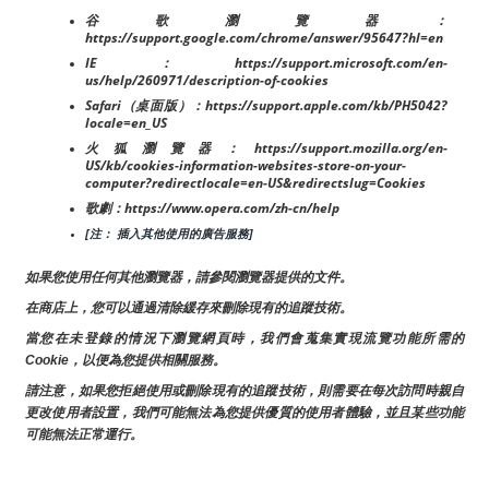
谷歌瀏覽器：
https://support.google.com/chrome/answer/95647?hl=en
IE：https://support.microsoft.com/en-
us/help/260971/description-of-cookies
Safari（桌面版）：https://support.apple.com/kb/PH5042?
locale=en_US
火狐瀏覽器：https://support.mozilla.org/en-
US/kb/cookies-information-websites-store-on-your-
computer?redirectlocale=en-US&redirectslug=Cookies
歌劇：https://www.opera.com/zh-cn/help
[注： 插入其他使用的廣告服務]
如果您使用任何其他瀏覽器，請參閱瀏覽器提供的文件。
在商店上，您可以通過清除緩存來刪除現有的追蹤技術。
當您在未登錄的情況下瀏覽網頁時，我們會蒐集實現流覽功能所需的
Cookie，以便為您提供相關服務。
請注意，如果您拒絕使用或刪除現有的追蹤技術，則需要在每次訪問時親自
更改使用者設置，我們可能無法為您提供優質的使用者體驗，並且某些功能
可能無法正常運行。