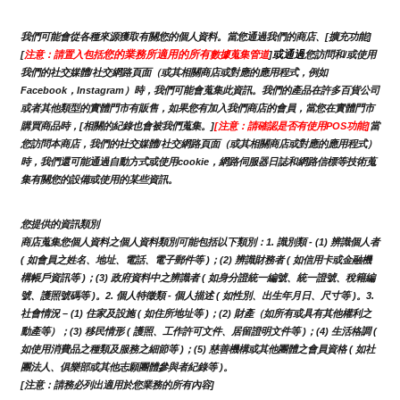
我們可能會從各種來源獲取有關您的個人資料。當您通過我們的商店、[擴充功能]
您的業務所適用的所有
或通過
[
注意：請置入包括
數據蒐集管道
]
您訪問和/或使用
我們的社交媒體/社交網路頁面（或其相關商店或對應的應用程式，例如
Facebook，Instagram）時，我們可能會蒐集此資訊。我們的產品在許多百貨公司
或者其他類型的實體門市有販售，如果您有加入我們商店的會員，當您在實體門市
購買商品時，[相關的紀錄也會被我們蒐集。]
[注意：請確認是否有使用POS功能]
當
您訪問本商店，我們的社交媒體/社交網路頁面（或其相關商店或對應的應用程式）
時，我們還可能通過自動方式或使用cookie，網路伺服器日誌和網路信標等技術蒐
集有關您的設備或使用的某些資訊。
您提供的資訊類別
商店蒐集您個人資料之個人資料類別可能包括以下類別：1. 識別類 - (1) 辨識個人者 
( 如會員之姓名、地址、電話、電子郵件等 )；(2) 辨識財務者 ( 如信用卡或金融機
構帳戶資訊等 )；(3) 政府資料中之辨識者 ( 如身分證統一編號、統一證號、稅籍編
號、護照號碼等 )。2. 個人特徵類 - 個人描述 ( 如性別、出生年月日、尺寸等 )。3.
社會情況 – (1) 住家及設施 ( 如住所地址等 )；(2) 財產（如所有或具有其他權利之
動產等）；(3) 移民情形 ( 護照、工作許可文件、居留證明文件等 )；(4) 生活格調 ( 
如使用消費品之種類及服務之細節等 )；(5) 慈善機構或其他團體之會員資格 ( 如社
團法人、俱樂部或其他志願團體參與者紀錄等 )。
[注意：請務必列出適用於您業務的所有內容]