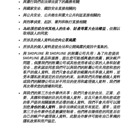
與履行我們在法律法規下的義務有關;
與國家安全、國防安全直接相關的;
與公共安全、公共衛生和重大公共利益直接相關的;
與刑事偵查、起訴、審判和執行直接相關;
為維護您
或任何其他人的生命、財產等重大合法權益
，但難以
取得該人的同意;
所涉及的個人資料由您
向公眾揭露
;
所涉及的個人資料是從合法和公開揭露的資訊中蒐集的。
與 SHOPLINE 和 SHOPLINE 的附屬公司共用：為了向您提供 
SHOPLINE 產品和服務，提出您可能感興趣的推薦，解決帳戶
問題，保護我們的附屬公司或其他使用者或公眾的人身和財產
安全，您承認並同意我們可以與我們的附屬公司共用您和您的
客戶的個人資料。我們只會在必要的範圍內共享個人資料，並
受本隱私政策規定的目的的約束。如果我們共用敏感個人資料
或我們的關聯公司出於不同目的使用和處理個人資料，我們將
再次尋求您的授權和同意。
與我們的第三方合作夥伴共享：我們只會出於合法、正當、必
要、具體和明確的目的共用個人資料，並且只會共用向您或您
的客戶提供相關服務所必需的個人資料。我們不會共用可以識
別您
身份的個人資料
，除非法律或法規另有規定。通常，這些
第三方合作夥伴也是數據控制者，他們將在徵得您的同意后在
自己的帳戶中處理個人資料。此類合作夥伴可能有自己單獨的
隱私政策和用戶協定。