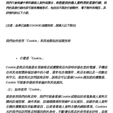
您提供的個人資料用於直接行銷
我們只會根據中華民國個人資料保護法，將
。我
們的直接行銷內容可能有幾種形式，包括但不限於行銷郵件、電子郵件和簡訊，其
詳情列於以下小節。
[注意：如果已啟動 COOKIE/追蹤技術，請插入以下部分]
我們如何使用「Cookie」和其他類似的追蹤技術
什麼是「Cookie」
Cookie是商店伺服器在登錄商店或瀏覽商店內容時存儲在您的電腦，手機或
任何其他智慧終端設備中的小檔，通常包含標識符，商店名稱以及一些數位
和字元。當您再次訪問該商店時，該商店可以通過Cookie識別您的瀏覽器。
Cookie 可能會存儲使用者偏好和其他資訊。
（2） 如何使用「Cookie」
當您使用我們的商店時，我們可能會通過Cookie或類似技術蒐集個人資料主
體的設備型號、操作系統、設備標識碼和登錄IP位址資訊，並緩存個人資料
主體的瀏覽資訊和點擊資訊，以便查看個人資料主體的網路環境。Cookies
允許我們在訪問商店時識別您的身份，不斷優化商店的使用者友好性，並根