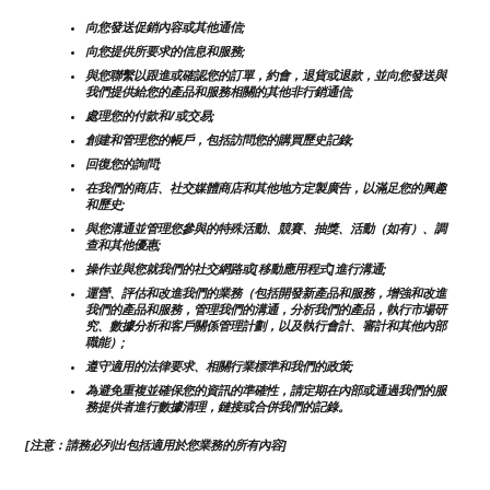
向您發送促銷內容或其他通信;
向您提供所要求的信息和服務;
與您聯繫以跟進或確認您的訂單，約會，退貨或退款，並向您發送與
我們提供給您的產品和服務相關的其他非行銷通信;
處理您的付款和/或交易;
創建和管理您的帳戶，包括訪問您的購買歷史記錄;
回復您的詢問;
在我們的商店、社交媒體商店和其他地方定製廣告，以滿足您的興趣
和歷史;
與您溝通並管理您參與的特殊活動、競賽、抽獎、活動（如有）、調
查和其他優惠;
操作並與您就我們的社交網路或[移動應用程式]進行溝通;
運營、評估和改進我們的業務（包括開發新產品和服務，增強和改進
我們的產品和服務，管理我們的溝通，分析我們的產品，執行市場研
究、數據分析和客戶關係管理計劃，以及執行會計、審計和其他內部
職能）;
遵守適用的法律要求、相關行業標準和我們的政策;
為避免重複並確保您的資訊的準確性，請定期在內部或通過我們的服
務提供者進行數據清理，鏈接或合併我們的記錄。
[注意：請務必列出包括適用於您業務的所有內容]