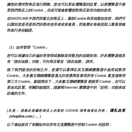
據您的需求對商店進行調整。您也可以更改瀏覽器的設置，以便瀏覽器不接
受我們商店上的Cookie，但這可能會影響您對商店某些功能的使用。
在SHOPLINE中我們所建立的商店上，藉助Cookie和其他類似技術，我們可
以識別您是否是我們的既有使用者或者會員，而無需在每個頁面上重新登錄
和進行身份驗證。
（3）如何管理「Cookie」
您可以根據自己的偏好來管理或刪除某些類別的追蹤技術。許多瀏覽器都具
有「請勿追蹤」功能，可向商店發送「請勿追蹤」 請求。
除了我們提供的控制之外，您還可以選擇在其互聯網瀏覽器中啟用或禁用
Cookie。大多數互聯網瀏覽器還允許您選擇是禁用所有 Cookie 還是僅禁用
第三方 Cookie。默認情況下，大多數互聯網瀏覽器 都接受 Cookie，但可以
更改此設置。有關詳細資訊，請參閱 Internet 瀏覽器中的「説明」功能表或
設備的文件。
隱私政策
[注意： 請務必根據您商店上的當前 COOKIE 清單檢查此列表： 
（shopline.com）。
]
以下連結提供了有關如何在所有主流瀏覽器中控制 Cookie 的說明：