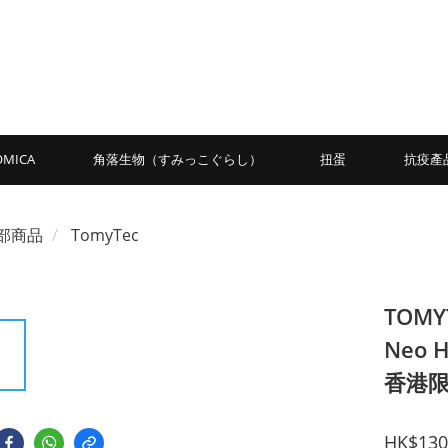
OMICA
角落生物（すみっこぐらし）
扭蛋
抗疫產
部商品
TomyTec
TOMYT
Neo H
香港
HK$130