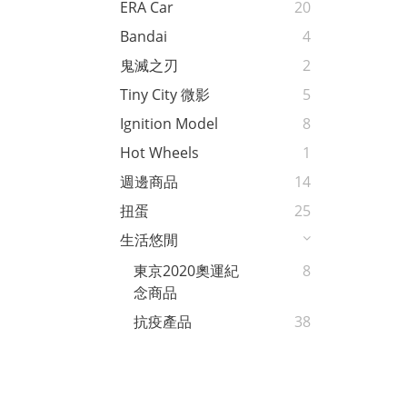
ERA Car
20
Bandai
4
鬼滅之刃
2
Tiny City 微影
5
Ignition Model
8
Hot Wheels
1
週邊商品
14
扭蛋
25
生活悠閒
東京2020奧運紀
8
念商品
抗疫產品
38