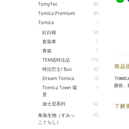
TomyTec
45
Tomica Premium
45
Tomica
紅白箱
59
套裝車
7
青箱
1
TEM或特注品
173
商品
特注巴士/ Bus
32
Dream Tomica
13
TOM
眼前，
Tomica Town 場
1
景
迪士尼系列
62
了解
角落生物（すみっ
75
こぐらし）