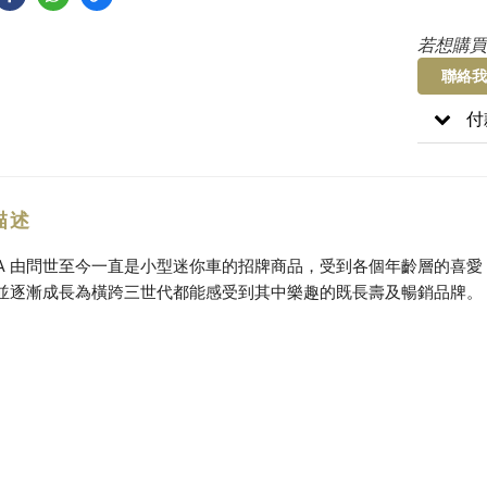
若想購買
聯絡我
付
描述
ICA 由問世至今一直是小型迷你車的招牌商品，受到各個年齡層的喜
並逐漸成長為橫跨三世代都能感受到其中樂趣的既長壽及暢銷品牌。