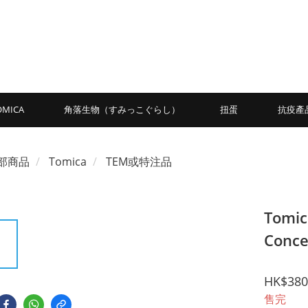
OMICA
角落生物（すみっこぐらし）
扭蛋
抗疫產
部商品
Tomica
TEM或特注品
Tomic
Conc
HK$380
售完