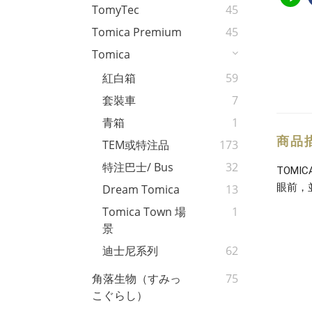
TomyTec
45
Tomica Premium
45
Tomica
紅白箱
59
套裝車
7
青箱
1
商品
TEM或特注品
173
特注巴士/ Bus
32
TOM
眼前，
Dream Tomica
13
Tomica Town 場
1
景
迪士尼系列
62
角落生物（すみっ
75
こぐらし）