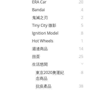
ERA Car
20
Bandai
4
鬼滅之刃
2
Tiny City 微影
5
Ignition Model
8
Hot Wheels
1
週邊商品
14
扭蛋
25
生活悠閒
東京2020奧運紀
8
念商品
抗疫產品
38