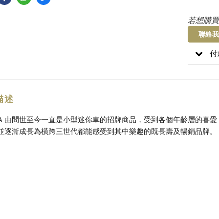
若想購買
聯絡我
付
描述
ICA 由問世至今一直是小型迷你車的招牌商品，受到各個年齡層的喜
並逐漸成長為橫跨三世代都能感受到其中樂趣的既長壽及暢銷品牌。