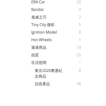
ERA Car
20
Bandai
4
鬼滅之刃
2
Tiny City 微影
5
Ignition Model
8
Hot Wheels
1
週邊商品
14
扭蛋
25
生活悠閒
東京2020奧運紀
8
念商品
抗疫產品
38