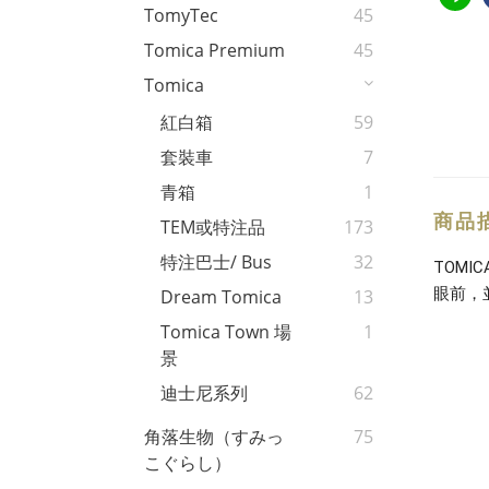
TomyTec
45
Tomica Premium
45
Tomica
紅白箱
59
套裝車
7
青箱
1
商品
TEM或特注品
173
特注巴士/ Bus
32
TOM
眼前，
Dream Tomica
13
Tomica Town 場
1
景
迪士尼系列
62
角落生物（すみっ
75
こぐらし）