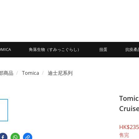
OMICA
角落生物（すみっこぐらし）
扭蛋
抗疫產
部商品
Tomica
迪士尼系列
Tomic
Cruis
HK$235
售完