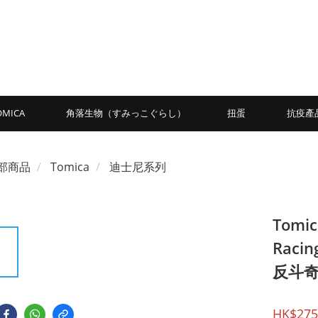
OMICA
角落生物（すみっこぐらし）
扭蛋
抗疫產
部商品
Tomica
迪士尼系列
Tomic
Racin
反斗
HK$275