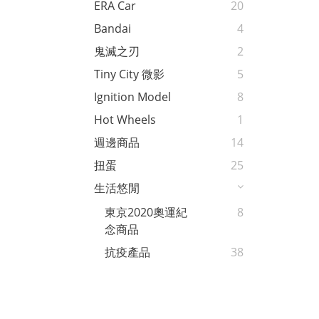
ERA Car
20
Bandai
4
鬼滅之刃
2
Tiny City 微影
5
Ignition Model
8
Hot Wheels
1
週邊商品
14
扭蛋
25
生活悠閒
東京2020奧運紀
8
念商品
抗疫產品
38