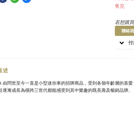
售完
若想購買
聯絡我
付
描述
ICA 由問世至今一直是小型迷你車的招牌商品，受到各個年齡層的喜
並逐漸成長為橫跨三世代都能感受到其中樂趣的既長壽及暢銷品牌。