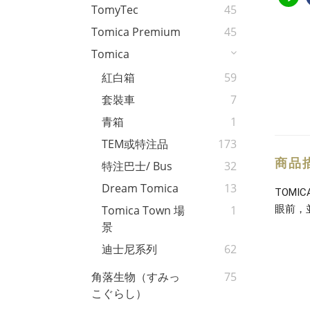
TomyTec
45
Tomica Premium
45
Tomica
紅白箱
59
套裝車
7
青箱
1
TEM或特注品
173
商品
特注巴士/ Bus
32
Dream Tomica
13
TOM
眼前，
Tomica Town 場
1
景
迪士尼系列
62
角落生物（すみっ
75
こぐらし）