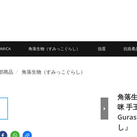
OMICA
角落生物（すみっこぐらし）
扭蛋
抗疫產
部商品
角落生物（すみっこぐらし）
角落生
咪 手玉
Gura
し」