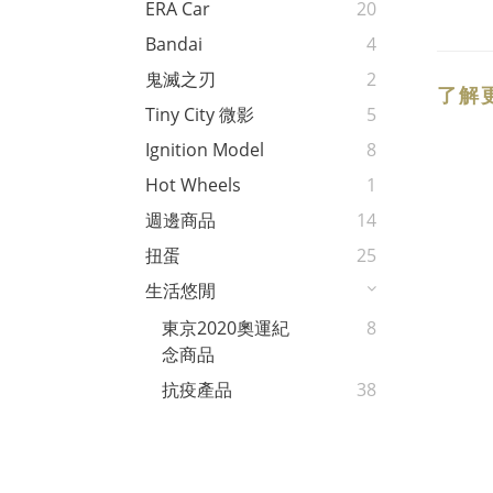
ERA Car
20
Bandai
4
鬼滅之刃
2
了解
Tiny City 微影
5
Ignition Model
8
Hot Wheels
1
週邊商品
14
扭蛋
25
生活悠閒
東京2020奧運紀
8
念商品
抗疫產品
38