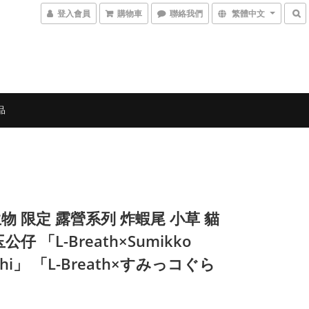
登入會員
購物車
聯絡我們
繁體中文
品
物 限定 露營系列 炸蝦尾 小草 貓
公仔 「L-Breath×Sumikko
shi」 「L-Breath×すみっコぐら