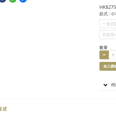
HK$275
款式
: 
一套四款
炸蝦尾
數量
加入購
付
描述