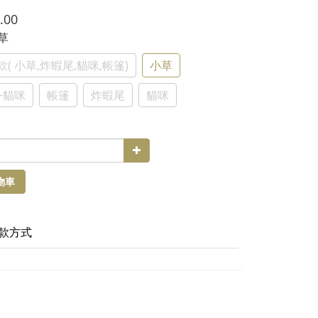
.00
小草
( 小草,炸蝦尾,貓咪,帳篷)
小草
+貓咪
帳篷
炸蝦尾
貓咪
物車
款方式