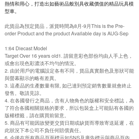
熱情和用心，打造出如藝術品般別具收藏價值的精品玩具模
型車。
此貨品為預定貨品，派貨時間為8月-9月This is the Pre-
order Product and the product Available day is AUG-Sep
1:64 Diecast Model
Target Over 16 years old1. 請留意彩色部份均由人手上色，
或會出現色彩濃淡不均勻的情況。
2. 由於用戶的電腦設定各有不同，貨品真實顏色及形狀可能
與螢幕顯示的略有差異。
3. 這產品的生產數量有限, 如已達到預定銷售數量就會終止
發售。敬請見諒。
4. 在各國發行之商品，含有人物角色的版權和安全標誌，為
了符合各國相關規格的要求，所以包裝盒上可能貼有各國的
版權標籤，請在購買前留意。
5. 商品有可能因故變更交貨日期或缺貨而導致寄送延遲，在
此狀況下本公司不負任何賠償責任。
6. 今後在所有商品頁面標示如SNS及廣告標示與商品頁內